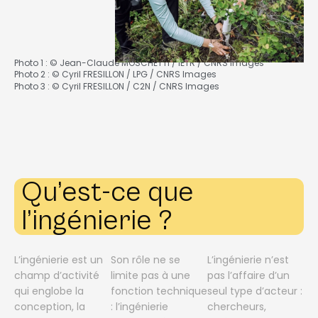
Photo 1 : © Jean-Claude MOSCHETTI / IETR / CNRS Images
Photo 2 : © Cyril FRESILLON / LPG / CNRS Images
Photo 3 : © Cyril FRESILLON / C2N / CNRS Images
Qu’est-ce que
l’ingénierie ?
L’ingénierie est un
Son rôle ne se
L’ingénierie n’est
champ d’activité
limite pas à une
pas l’affaire d’un
qui englobe la
fonction technique
seul type d’acteur :
conception, la
: l’ingénierie
chercheurs,