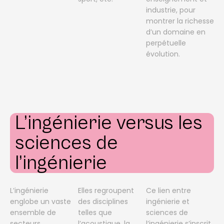
industrie, pour
montrer la richesse
d’un domaine en
perpétuelle
évolution.
L’ingénierie versus les
sciences de
l’ingénierie
L’ingénierie
Elles regroupent
Ce lien entre
englobe un vaste
des disciplines
ingénierie et
ensemble de
telles que
sciences de
secteurs
l’acoustique, la
l’ingénierie s’inscrit