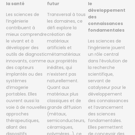
la santé
futur
le
développement
Les sciences de
Transversal à tous
des
l’ingénierie
les domaines, ce
connaissances
contribuent à
défi explore la
fondamentales
mieux comprendre
création de
le vivant et à
matériaux
Les sciences de
développer des
artificiels et
l’ingénierie jouent
outils de diagnostic
métamatériaux
un rôle central
innovants, comme
aux propriétés
dans l’évolution de
des capteurs
inédites, qui
la recherche
implantés ou des
n’existent pas
scientifique,
systèmes
naturellement.
servant de
d’imagerie
Quant aux
catalyseur pour le
portables. Elles
matériaux plus
développement
ouvrent aussi la
classiques et de
des connaissances
voie à de nouvelles
grande diffusion
et l’avancement
approches
(métaux,
des sciences
thérapeutiques,
semiconducteurs,
fondamentales.
allant des
céramiques,
Elles permettent
dispositifs
polymères…), ce
de concevoir des