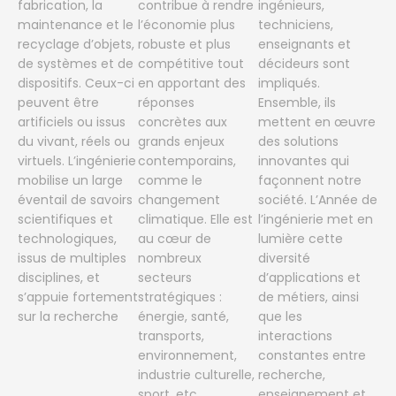
fabrication, la
contribue à rendre
ingénieurs,
maintenance et le
l’économie plus
techniciens,
recyclage d’objets,
robuste et plus
enseignants et
de systèmes et de
compétitive tout
décideurs sont
dispositifs. Ceux-ci
en apportant des
impliqués.
peuvent être
réponses
Ensemble, ils
artificiels ou issus
concrètes aux
mettent en œuvre
du vivant, réels ou
grands enjeux
des solutions
virtuels. L’ingénierie
contemporains,
innovantes qui
mobilise un large
comme le
façonnent notre
éventail de savoirs
changement
société. L’Année de
scientifiques et
climatique. Elle est
l’ingénierie met en
technologiques,
au cœur de
lumière cette
issus de multiples
nombreux
diversité
disciplines, et
secteurs
d’applications et
s’appuie fortement
stratégiques :
de métiers, ainsi
sur la recherche
énergie, santé,
que les
transports,
interactions
environnement,
constantes entre
industrie culturelle,
recherche,
sport, etc.
enseignement et