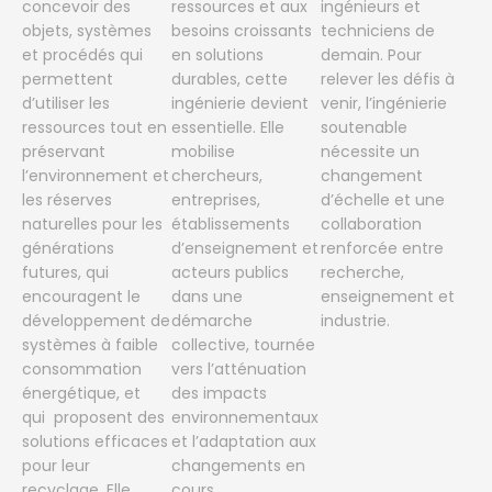
concevoir des
ressources et aux
ingénieurs et
objets, systèmes
besoins croissants
techniciens de
et procédés qui
en solutions
demain. Pour
permettent
durables, cette
relever les défis à
d’utiliser les
ingénierie devient
venir, l’ingénierie
ressources tout en
essentielle. Elle
soutenable
préservant
mobilise
nécessite un
l’environnement et
chercheurs,
changement
les réserves
entreprises,
d’échelle et une
naturelles pour les
établissements
collaboration
générations
d’enseignement et
renforcée entre
futures, qui
acteurs publics
recherche,
encouragent le
dans une
enseignement et
développement de
démarche
industrie.
systèmes à faible
collective, tournée
consommation
vers l’atténuation
énergétique, et
des impacts
qui proposent des
environnementaux
solutions efficaces
et l’adaptation aux
pour leur
changements en
recyclage. Elle
cours.