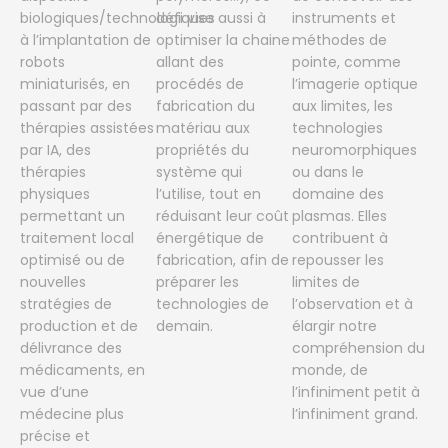
biologiques/technologiques
défi vise aussi à
instruments et
à l’implantation de
optimiser la chaine
méthodes de
robots
allant des
pointe, comme
miniaturisés, en
procédés de
l’imagerie optique
passant par des
fabrication du
aux limites, les
thérapies assistées
matériau aux
technologies
par IA, des
propriétés du
neuromorphiques
thérapies
système qui
ou dans le
physiques
l’utilise, tout en
domaine des
permettant un
réduisant leur coût
plasmas. Elles
traitement local
énergétique de
contribuent à
optimisé ou de
fabrication, afin de
repousser les
nouvelles
préparer les
limites de
stratégies de
technologies de
l’observation et à
production et de
demain.
élargir notre
délivrance des
compréhension du
médicaments, en
monde, de
vue d’une
l’infiniment petit à
médecine plus
l’infiniment grand.
précise et