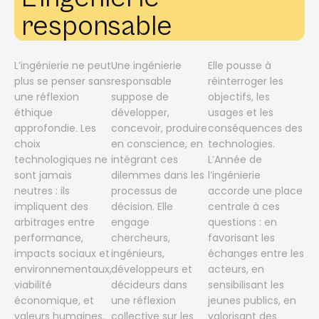
responsable
L’ingénierie ne peut
Une ingénierie
Elle pousse à
plus se penser sans
responsable
réinterroger les
une réflexion
suppose de
objectifs, les
éthique
développer,
usages et les
approfondie. Les
concevoir, produire
conséquences des
choix
en conscience, en
technologies.
technologiques ne
intégrant ces
L’Année de
sont jamais
dilemmes dans les
l’ingénierie
neutres : ils
processus de
accorde une place
impliquent des
décision. Elle
centrale à ces
arbitrages entre
engage
questions : en
performance,
chercheurs,
favorisant les
impacts sociaux et
ingénieurs,
échanges entre les
environnementaux,
développeurs et
acteurs, en
viabilité
décideurs dans
sensibilisant les
économique, et
une réflexion
jeunes publics, en
valeurs humaines.
collective sur les
valorisant des