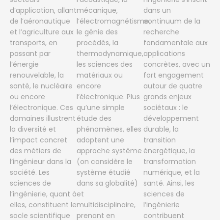
d’application, allant
mécanique,
dans un
de l’aéronautique
l’électromagnétisme,
continuum de la
et l’agriculture aux
le génie des
recherche
transports, en
procédés, la
fondamentale aux
passant par
thermodynamique,
applications
l’énergie
les sciences des
concrètes, avec un
renouvelable, la
matériaux ou
fort engagement
santé, le nucléaire
encore
autour de quatre
ou encore
l’électronique. Plus
grands enjeux
l’électronique. Ces
qu’une simple
sociétaux : le
domaines illustrent
étude des
développement
la diversité et
phénomènes, elles
durable, la
l’impact concret
adoptent une
transition
des métiers de
approche système
énergétique, la
l’ingénieur dans la
(on considère le
transformation
société. Les
système étudié
numérique, et la
sciences de
dans sa globalité)
santé. Ainsi, les
l’ingénierie, quant à
et
sciences de
elles, constituent le
multidisciplinaire,
l’ingénierie
socle scientifique
prenant en
contribuent