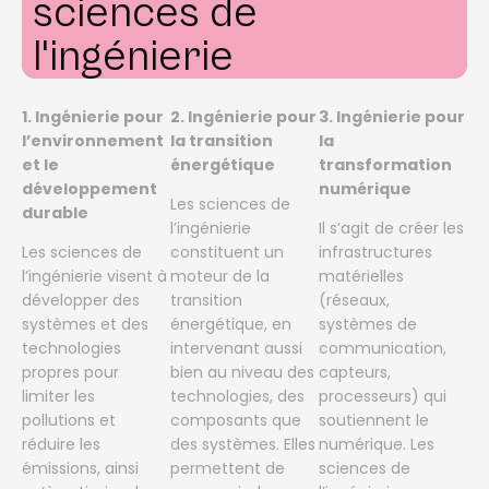
sciences de
l'ingénierie
1. Ingénierie pour
2. Ingénierie pour
3. Ingénierie pour
l’environnement
la transition
la
et le
énergétique
transformation
développement
numérique
Les sciences de
durable
l’ingénierie
Il s’agit de créer les
Les sciences de
constituent un
infrastructures
l’ingénierie visent à
moteur de la
matérielles
développer des
transition
(réseaux,
systèmes et des
énergétique, en
systèmes de
technologies
intervenant aussi
communication,
propres pour
bien au niveau des
capteurs,
limiter les
technologies, des
processeurs) qui
pollutions et
composants que
soutiennent le
réduire les
des systèmes. Elles
numérique. Les
émissions, ainsi
permettent de
sciences de