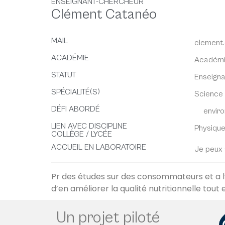
ENSEIGNANT-CHERCHEUR
Clément Catanéo
MAIL
clement.
ACADÉMIE
Académi
STATUT
Enseign
SPÉCIALITÉ(S)
Science 
DÉFI ABORDÉ
envir
LIEN AVEC DISCIPLINE
Physique
COLLÈGE / LYCÉE
ACCUEIL EN LABORATOIRE
Je peux a
Pr des études sur des consommateurs et a l’a
d’en améliorer la qualité nutritionnelle tout 
Un projet piloté